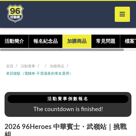
活動簡介
報名紀念品
加購商品
常見問題
檔案
首頁
活動賽事
加購商品
來回接駁（電輔車-不需過夜的車友選擇）
活動賽事倒數報名
The countdown is finished!
2026 96Heroes 中華賓士・武嶺站｜挑戰
組