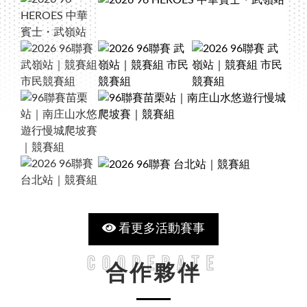
Close
賽事搜尋
看更多活動賽事
Cooperate
合作夥伴