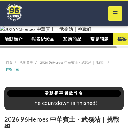
活動簡介
報名紀念品
加購商品
常見問題
檔案
首頁
活動賽事
2026 96Heroes 中華賓士・武嶺站｜挑戰組
檔案下載
活動賽事倒數報名
The countdown is finished!
Close
2026 96Heroes 中華賓士・武嶺站｜挑戰
賽事搜尋
組