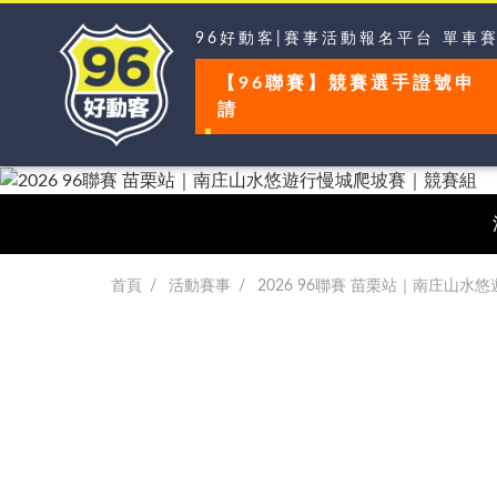
96好動客|賽事活動報名平台 單車
【96聯賽】競賽選手證號申
請
首頁
活動賽事
2026 96聯賽 苗栗站｜南庄山