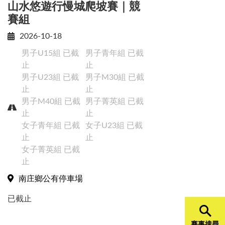
山水悠遊行慢城爬坡賽｜競
賽組
2026-10-18
男子U15組
已截
男子青年組
已截
止
止
Close
男子U23組
已截
男子M30組
已截
止
止
男子M40組
已截
男子菁英組
已截
止
止
女子青年組
已截
女子U23組
已截
止
止
女子菁英組
已截
止
南庄鄉公有停車場
已截止
賽事搜尋