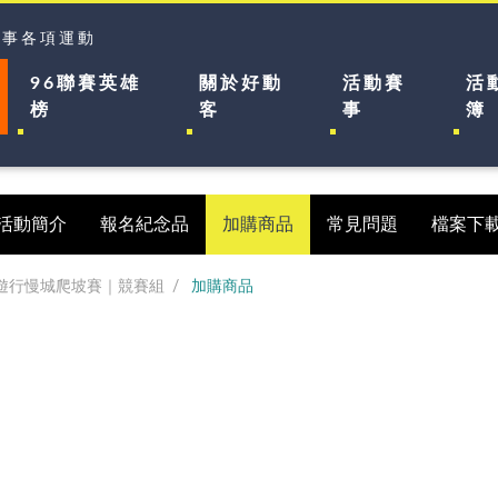
賽事各項運動
96聯賽英雄
關於好動
活動賽
活
榜
客
事
簿
活動簡介
報名紀念品
加購商品
常見問題
檔案下
水悠遊行慢城爬坡賽｜競賽組
加購商品