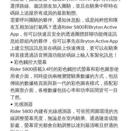
選擇路線、邀請朋友加入團騎，並且在騎乘中即時在
碼錶上追蹤所有成員的最新動態。
需要呼叫團騎的夥伴、通知休息點，或是純粹想和隊
友互相加油打氣嗎？透過Rider S800和Bryton Active
App，你可以快速且安全的透過團體群聊功能傳送訊
息給群組內的夥伴，你可以事先在Bryton Active App
上建立預設訊息並在碼錶上快速傳送，更可以在騎乘
時直接透過語音辨識功能於碼錶上輸入客製化訊息！
• 彩色觸控大螢幕
Rider S800搭載3.4吋的彩色觸控式螢幕和彩色圖形使
用者介面，同時提供兩種瀏覽騎乘數據的方式，包括
傳統的數據格頁面與新一代的彩色圖表模式，搭配彩
色圖形介面，各種數據包括心率和功率區間皆可一目
了然。
• 光感測器
Rider S800 內建有光線感測器，可依照周圍環境的光
線調整螢幕亮度，無論是在室內騎乘、通過隧道或陰
影處，螢幕背光都會自動調整以達到最清晰且舒適的