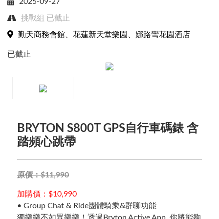
2025-09-27
挑戰組
已截止
勤天商務會館、花蓮新天堂樂園、娜路彎花園酒店
已截止
Close
BRYTON S800T GPS自行車碼錶 含
踏頻心跳帶
賽事搜尋
原價：$11,990
加購價：$10,990
• Group Chat & Ride團體騎乘&群聊功能
獨樂樂不如眾樂樂！透過Bryton Active App, 你將能夠