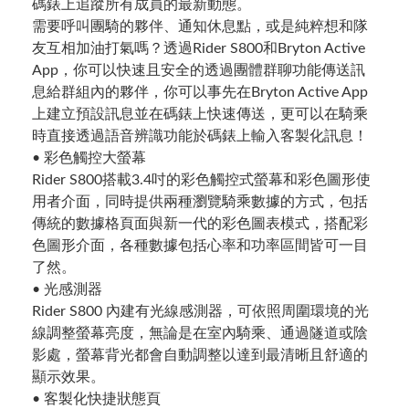
碼錶上追蹤所有成員的最新動態。
需要呼叫團騎的夥伴、通知休息點，或是純粹想和隊
友互相加油打氣嗎？透過Rider S800和Bryton Active
App，你可以快速且安全的透過團體群聊功能傳送訊
息給群組內的夥伴，你可以事先在Bryton Active App
上建立預設訊息並在碼錶上快速傳送，更可以在騎乘
時直接透過語音辨識功能於碼錶上輸入客製化訊息！
• 彩色觸控大螢幕
Rider S800搭載3.4吋的彩色觸控式螢幕和彩色圖形使
用者介面，同時提供兩種瀏覽騎乘數據的方式，包括
傳統的數據格頁面與新一代的彩色圖表模式，搭配彩
色圖形介面，各種數據包括心率和功率區間皆可一目
了然。
• 光感測器
Rider S800 內建有光線感測器，可依照周圍環境的光
線調整螢幕亮度，無論是在室內騎乘、通過隧道或陰
影處，螢幕背光都會自動調整以達到最清晰且舒適的
顯示效果。
• 客製化快捷狀態頁