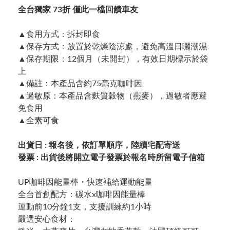
全台獨家 73折 僅此一檔回饋車友
▲食用方式：拆封即食
▲保存方式：放置於乾燥陰涼處，避免高溫日曬潮濕
▲保存期限：12個月（未開封），有效日期標示於袋
上
▲備註：本產品含約75毫克咖啡因
▲過敏原：本產品含麩質穀物（燕麥），過敏者應避
免食用
▲全素可食
出貨日 : 報名後，依訂單順序，陸續宅配寄送
發票 : 出貨後將開立電子發票於報名時所留電子信箱
UP咖啡因能量棒・快速補給運動能量
全台首創配方：碳水x咖啡因能量棒
運動前10分鐘1支，支援訓練約1小時
嚴選安心食材：