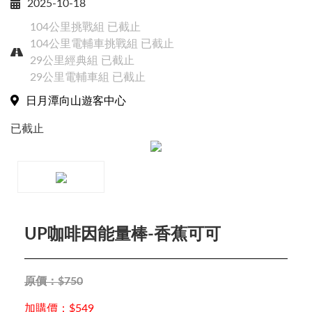
2025-10-18
104公里挑戰組
已截止
104公里電輔車挑戰組
已截止
29公里經典組
已截止
29公里電輔車組
已截止
日月潭向山遊客中心
已截止
UP咖啡因能量棒-香蕉可可
Close
原價：$750
賽事搜尋
加購價：$549