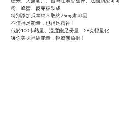
糙米、大燕麥片、台灣在地香蕉乾、法國頂級可可
粉、蜂蜜、麥芽糖製成
特別添加瓜拿納萃取約75mg咖啡因
不僅補足能量，也補足精神！
低於100卡熱量、適度飽足份量、26克輕量化
讓你美味補給能量，輕鬆無負擔！