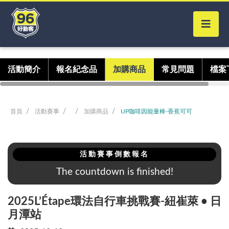
活動簡介
報名紀念品
加購商品
常見問題
檔案
首頁
活動賽事
加購商品
UP咖啡因能量棒-香蕉可可
活動賽事倒數報名
The countdown is finished!
2025L’Étape環法自行車挑戰賽-紐崔萊 • 日
月潭站