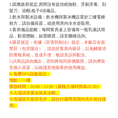
1.因應政府規定,房間沒有提供紙拖鞋、牙刷牙膏、刮
髷刀、浴帽,梳子6項備品。
2.飲水與製冰設備：飲水機與製冰機設置於三樓電梯
前方，請自備容器，或使用房內冷水壺取用。
3.客房備品提醒：每間客房桌上皆備有一瓶乳液試用
品，歡迎體驗，如需購買，請至櫃檯洽詢。
4.吸菸規定：依據《菸害防制法》規定，本飯店全面
禁菸（包含陽台），請勿於客房內吸菸，以免觸發消
防警報系統，造成不便，敬請見諒與配合。
5.試用品請勿攜出，否則將視同原價購買，請勿擠裝
至個人容器，以維護其他旅客的使用權益。
6. 免費SPA設施資訊：
地點：一樓
開放時間：16:00－22:00（最晚入場時間為21:30）
※入場請穿著泳裝及泳帽。
※泡湯區不提供毛巾，請自行攜帶房間內毛巾前往使
用。