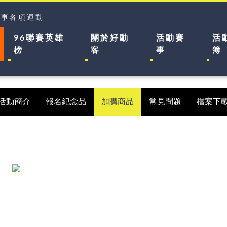
賽事各項運動
96聯賽英雄
關於好動
活動賽
活
榜
客
事
簿
活動簡介
報名紀念品
加購商品
常見問題
檔案下