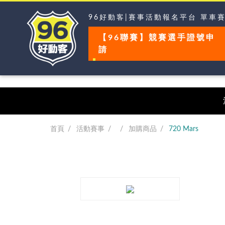
96好動客|賽事活動報名平台 單車
【96聯賽】競賽選手證號申
請
首頁
活動賽事
加購商品
720 Mars