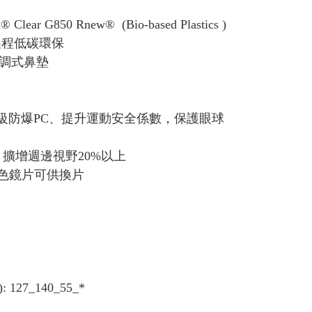
lear G850 Rnew® (Bio-based Plastics )
製程低碳環保
可調式鼻墊
nce：專業頂級防爆PC、提升運動安全係數，保護眼球
風鏡，擴增週邊視野20%以上
供多款配色鏡片可供換片
 127_140_55_*