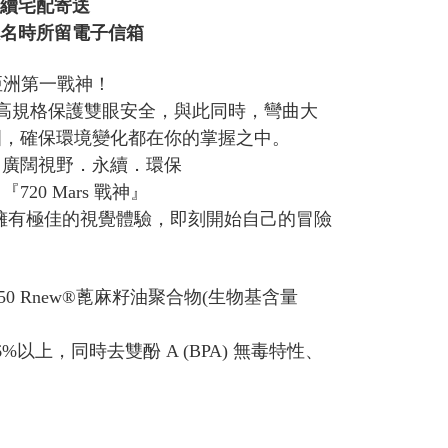
陸續宅配寄送
報名時所留電子信箱
亞洲第一戰神！
以最高規格保護雙眼安全，與此同時，彎曲大
圍，確保環境變化都在你的掌握之中。
．廣闊視野．永續．環保
0 Mars 戰神』
將擁有極佳的視覺體驗，即刻開始自己的冒險
G850 Rnew®蓖麻籽油聚合物(生物基含量
以上，同時去雙酚 A (BPA) 無毒特性、
賽事搜尋