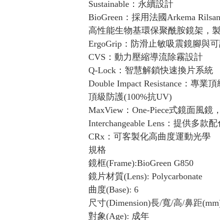
Sustainable：永續設計
BioGreen：採用法國Arkema Rilsan® C
高性能生物基環保聚酰胺鏡架，
ErgoGrip：防滑止敏吸震鏡腳與
CVS：動力壓縮導流除霧設計
Q-Lock：智慧解鎖快速換片系統
Double Impact Resista
頂級防護(100%抗UV)
MaxView：One-Piece式鏡面
Interchangeable Lens：提
CRx：可客製化高曲度運動光學
規格
鏡框(Frame):BioGreen G850
鏡片材質(Lens): Polycarbonate
曲度(Base): 6
尺寸(Dimension)長/寬/高/鼻距(mm):
對象(Age): 成年