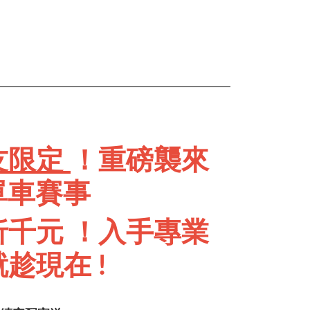
友限定
！重磅襲來
單車賽事
千元 ！入手
專業
趁現在 !