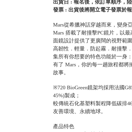
出貨日 : 報名後，依訂單順序，
發票 : 出貨後將開立電子發票於
Mars從希臘神話穿越而來，變身
Mars 搭載了耐撞擊PC鏡片，
面鏡設計提供了更廣闊的視野範
高韌性．輕量．防起霧．耐撞擊
集所有你想要的特色功能於一身：『72
有了 Mars，你的每一趟旅程都
故事。
※720 BioGreen鏡架均採用法國
45%)製成；
較傳統石化基塑料製程降低碳排46%
友善環境、永續地球。
產品特色