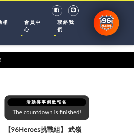
動相
會員中
聯絡我
心
們
載
活動賽事倒數報名
The countdown is finished!
【96Heroes挑戰組】 武嶺